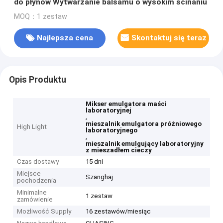
do płynów Wytwarzanie balsamu o wysokim ścinaniu
MOQ：1 zestaw
Najlepsza cena
Skontaktuj się teraz
Opis Produktu
Mikser emulgatora maści
laboratoryjnej
,
mieszalnik emulgatora próżniowego
High Light
laboratoryjnego
,
mieszalnik emulgujący laboratoryjny
z mieszadłem cieczy
Czas dostawy
15 dni
Miejsce
Szanghaj
pochodzenia
Minimalne
1 zestaw
zamówienie
Możliwość Supply
16 zestawów/miesiąc