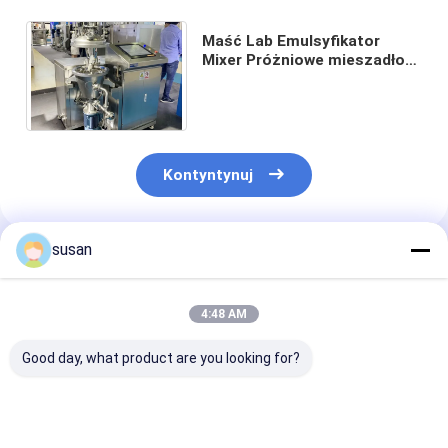
Maść Lab Emulsyfikator
Mixer Próżniowe mieszadło
do płynów Wytwarzanie
balsamu o wysokim ścinaniu
Kontyntynuj
susan
Polecane Produkty
4:48 AM
Good day, what product are you looking for?