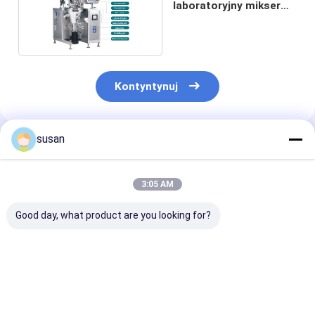
laboratoryjny mikser
emulgujący do
kosmetyków
Kontyntynuj
susan
Polecane Produkty
3:05 AM
Good day, what product are you looking for?
Farmaceutyczny Lab
DSZL-10 Lab
Maść Lab
Emulgator Mixer
Emulgator Mixer 10L
Emulsyfikator
Cosmetic 10L Small
Kosmetyczny
Próżniowe