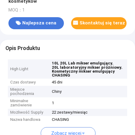
kosmetyków
MOQ：1
Najlepsza cena
Skontaktuj się teraz
Opis Produktu
,
10L 20L Lab mikser emulgujący
,
20L laboratoryjny mikser próżniowy
High Light
Kosmetyczny mikser emulgujący
CHASING
Czas dostawy
45 dni
Miejsce
Chiny
pochodzenia
Minimalne
1
zamówienie
Możliwość Supply
22 zestawy/miesiąc
Nazwa handlowa
CHASING
Zobacz więcej