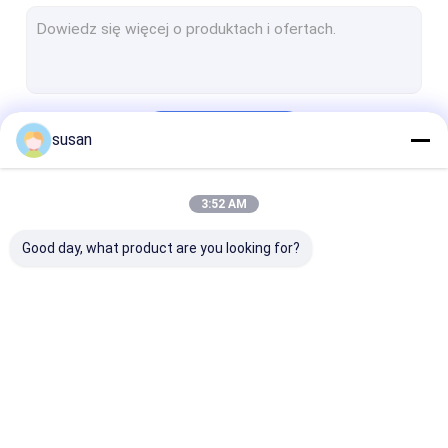
Maszyna do produkcji pasty do zębów
Zbiornik do mieszania kosmetyków
Maszyny do przetwarzania farmaceutycznego
Kontyntynuj
susan
maszyna do robienia perfum
System CIP SIP
3:52 AM
Nasze Kategorie
maszyna do napełniania rurek,
Good day, what product are you looking for?
Maszyna do instalacji wodnej RO
Automatyczna maszyna do napełniania butelek
Farmaceutyczny zbiornik magazynowy
Mikser emulgatorów
Mikser emulgatora
Laboratoryjny
Sprzęt do ekstrakcji oleju ziołowego
kosmetycznych
homogenizatora
mikser emulga