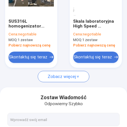
O nas
Wycieczka po fabryce
SUS316L
Skala laboratoryjna
homogenizator
High Speed ​​
Kontrola jakości
próżniowy mikser
Homogenizer
Cena:
negotiable
Cena:
negotiable
kremowy 20L do
Emulsifier Mixer
MOQ:
1 zestaw
MOQ:
1 zestaw
kosmetycznej maści
1200L
Skontaktuj się z nami
żelowej
Pobierz najnowszą cenę
Pobierz najnowszą cenę
Poprosić o wycenę
Skontaktuj się teraz
Skontaktuj się teraz
Zobacz więcej
Mikser emulgatorów kosmetycznych
Mikser emulgatora homogenizatora
Zostaw Wiadomość
Odpowiemy Szybko
Laboratoryjny mikser emulgatora
Maszyna do mieszania cieczy