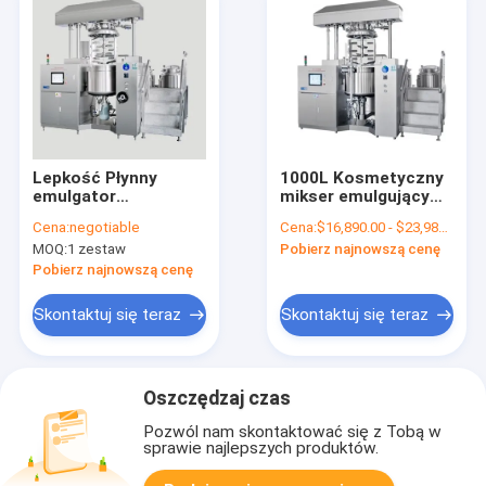
Lepkość Płynny
1000L Kosmetyczny
emulgator
mikser emulgujący
kosmetyczny Mixer
do hotelowego
Cena:
negotiable
Cena:
$16,890.00 - $23,980.00/Sets
5000L Próżniowy
szamponu w płynie
MOQ:
1 zestaw
Pobierz najnowszą cenę
homogenizator
Maszyna do
emulgujący
produkcji mydła w
Pobierz najnowszą cenę
płynie
Skontaktuj się teraz
Skontaktuj się teraz
Oszczędzaj czas
Pozwól nam skontaktować się z Tobą w
sprawie najlepszych produktów.