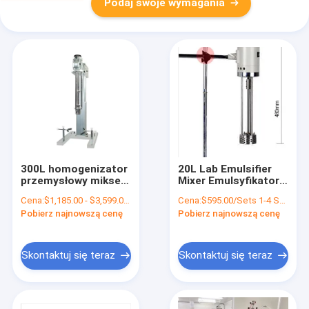
Podaj swoje wymagania
300L homogenizator
20L Lab Emulsifier
przemysłowy mikser
Mixer Emulsyfikator
emulgatora 3000
Homogenizator
Cena:
$1,185.00 - $3,599.00/Sets
Cena:
$595.00/Sets 1-4 Sets
obr./min z
Maszyna 0,5 kW
Pobierz najnowszą cenę
Pobierz najnowszą cenę
podnoszeniem
Skontaktuj się teraz
Skontaktuj się teraz