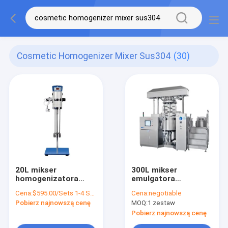
Cosmetic Homogenizer Mixer Sus304
(30)
20L mikser
300L mikser
homogenizatora
emulgatora
kosmetycznego
kosmetycznego z
Cena:
$595.00/Sets 1-4 Sets
Cena:
negotiable
Homogeniczny
homogenizatorem
Pobierz najnowszą cenę
MOQ:
1 zestaw
SUS304
3600 obr./min
SUS304
Pobierz najnowszą cenę