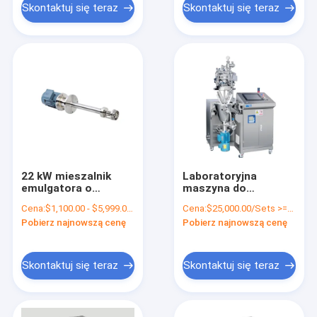
Skontaktuj się teraz
Skontaktuj się teraz
22 kW mieszalnik
Laboratoryjna
emulgatora o
maszyna do
wysokim ścinaniu
homogenizacji
Cena:
$1,100.00 - $5,999.00/Sets
Cena:
$25,000.00/Sets >=1 Sets
Mieszalnik
próżniowej o
Pobierz najnowszą cenę
Pobierz najnowszą cenę
homogenizatora o
wysokim ścinaniu
wysokim ścinaniu
SUS304
5000L
Skontaktuj się teraz
Skontaktuj się teraz