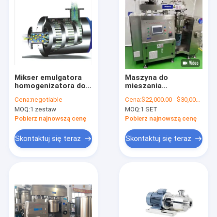
Mikser emulgatora
Maszyna do
homogenizatora do
mieszania
balsamu i żelu
kosmetyków do
Cena:
negotiable
Cena:
$22,000.00 - $30,000.00/Sets
kosmetycznego
makijażu.
MOQ:
1 zestaw
MOQ:
1 SET
Pobierz najnowszą cenę
Pobierz najnowszą cenę
Skontaktuj się teraz
Skontaktuj się teraz
Dom
Produkty
Pokaz VR