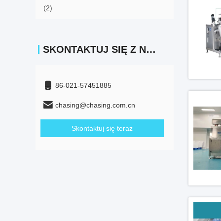
(2)
SKONTAKTUJ SIĘ Z NAMI
86-021-57451885
chasing@chasing.com.cn
Skontaktuj się teraz