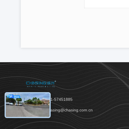
Tel：86-021-57451885
E-mail：chasing@chasing.com.cn