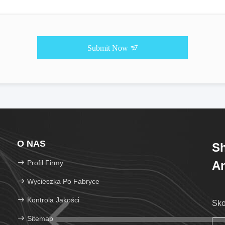
Submit Now
O NAS
Sh
Profil Firmy
An
Wycieczka Po Fabryce
Kontrola Jakości
Sko
Sitemap