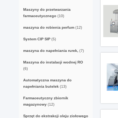
Maszyny do przetwarzania
farmaceutycznego
(10)
maszyna do robienia perfum
(12)
System CIP SIP
(5)
maszyna do napełniania rurek,
(7)
Maszyna do instalacji wodnej RO
(6)
Automatyczna maszyna do
napełniania butelek
(13)
Farmaceutyczny zbiornik
magazynowy
(12)
Sprzęt do ekstrakcji oleju ziołowego