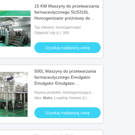
15 KW Maszyny do przetwarzania
farmaceutycznego SUS316L
Homogenizator próżniowy do
maści
Typ miksera: Homogenizator
Objętość lufy (L): 300
Uzyskaj najlepszą cenę
500L Maszyny do przetwarzania
farmaceutycznego Emulgator
Emulgator Emulgator
Homogenizator
Nazwa produktu: Homogenizująca
maszyna do emulgowania próżniowego
Max.
Maks.
Loading Volume (L)
Objętość ładowania (L)
: 500 litrów
Uzyskaj najlepszą cenę