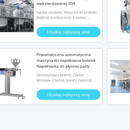
stali nierdzewnej 304
Nazwa produktu: Maszyna do produkcji
mydła w płynie do prania ręcznego
Materiał przetworzony: Chemia,
żywność, medycyna
Uzyskaj najlepszą cenę
Pneumatyczna automatyczna
maszyna do napełniania butelek
Napełniarka do płynnej pasty
Obowiązujące branże: Zakład
produkcyjny, fabryka żywności i napojów
Wniosek: Chemia, towary, żywność,
maszyny i sprzęt
Uzyskaj najlepszą cenę