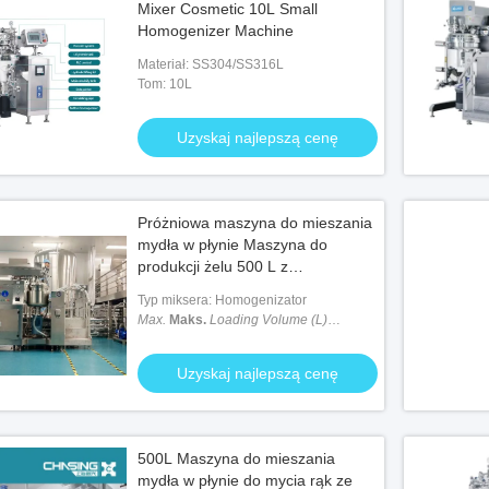
Mixer Cosmetic 10L Small
Homogenizer Machine
Materiał: SS304/SS316L
Tom: 10L
Uzyskaj najlepszą cenę
Próżniowa maszyna do mieszania
mydła w płynie Maszyna do
produkcji żelu 500 L z
homogenizatorem
Typ miksera: Homogenizator
Max.
Maks.
Loading Volume (L)
Objętość ładowania (L)
: 500 litrów
Uzyskaj najlepszą cenę
500L Maszyna do mieszania
mydła w płynie do mycia rąk ze