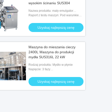
wysokim ścinaniu SUS304
Nazwa produktu: mały emulgator
laboratoryjny
Raport z testu maszyn: Pod warunkiem,
że
Uzyskaj najlepszą cenę
Maszyna do mieszania cieczy
2400L Maszyna do produkcji
mydła SUS316L 22 kW
Rodzaj produktu: Mydło w płynie
Napięcie: 3 fazy
200V/380V/415V/480V/600V
Uzyskaj najlepszą cenę