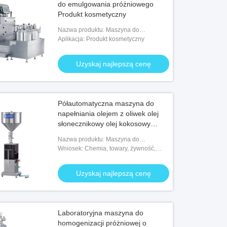
do emulgowania próżniowego
Produkt kosmetyczny
Nazwa produktu: Maszyna do
emulgowania próżniowego
Aplikacja: Produkt kosmetyczny
Uzyskaj najlepszą cenę
Półautomatyczna maszyna do
napełniania olejem z oliwek olej
słonecznikowy olej kokosowy
450x450x1600mm
Nazwa produktu: Maszyna do
napełniania olejem kokosowym
Wniosek: Chemia, towary, żywność,
maszyny i sprzęt
Uzyskaj najlepszą cenę
Laboratoryjna maszyna do
homogenizacji próżniowej o