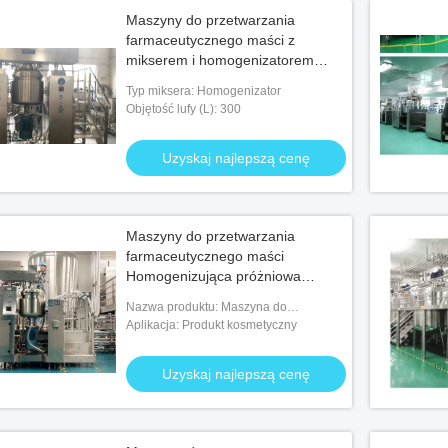
Maszyny do przetwarzania
farmaceutycznego maści z
mikserem i homogenizatorem
próżniowym
Typ miksera: Homogenizator
Objętość lufy (L): 300
Uzyskaj najlepszą cenę
Maszyny do przetwarzania
farmaceutycznego maści
Homogenizująca próżniowa
maszyna do emulgowania
Nazwa produktu: Maszyna do
emulgowania próżniowego
Aplikacja: Produkt kosmetyczny
Uzyskaj najlepszą cenę