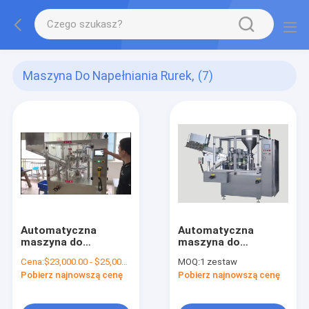
Maszyna Do Napełniania Rurek,
(7)
Automatyczna
Automatyczna
maszyna do
maszyna do
napełniania rur 400L
napełniania i
Cena:
$23,000.00 - $25,000.00/Sets
MOQ:
1 zestaw
1458x1036x2056mm
zamykania rur 380V
Pobierz najnowszą cenę
Pobierz najnowszą cenę