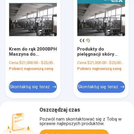
Krem do rąk 2000BPH
Produkty do
Maszyna do
pielęgnacji skóry
napełniania rur
Maszyna do
Cena:
$21,000.00 - $25,000.00/Sets
Cena:
$21,000.00 - $25,000.00/Sets
aluminiowych 380V
napełniania rurek
Pobierz najnowszą cenę
Pobierz najnowszą cenę
Maszyna do
pakowania rur z
tworzyw sztucznych
Skontaktuj się teraz
Skontaktuj się teraz
Oszczędzaj czas
Pozwól nam skontaktować się z Tobą w
sprawie najlepszych produktów.