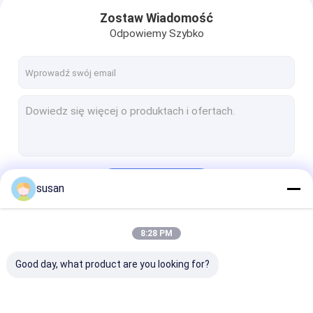
Zostaw Wiadomość
Odpowiemy Szybko
Kontyntynuj
susan
Dom
8:28 PM
Nasze Kategorie
Produkty
Good day, what product are you looking for?
Pokaz VR