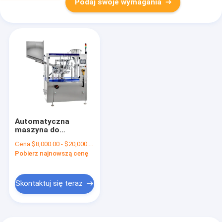
Podaj swoje wymagania
Automatyczna
maszyna do
napełniania tub
Cena:
$8,000.00 - $20,000.00/Sets
kompozytowych
Pobierz najnowszą cenę
kosmetyków do
pasty do zębów
Skontaktuj się teraz