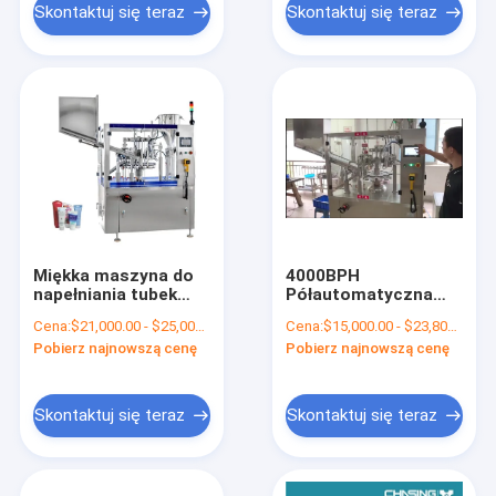
Skontaktuj się teraz
Skontaktuj się teraz
Miękka maszyna do
4000BPH
napełniania tubek
Półautomatyczna
2000BPH do
maszyna do
Cena:
$21,000.00 - $25,000.00/Sets
Cena:
$15,000.00 - $23,800.00/Sets
szamponu w maści
napełniania i
Pobierz najnowszą cenę
Pobierz najnowszą cenę
kremowej
zamykania tub
kosmetycznych
Skontaktuj się teraz
Skontaktuj się teraz