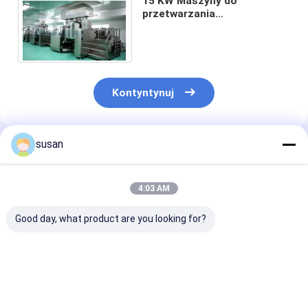
15 KW Maszyny do
przetwarzania
farmaceutycznego SUS316L
Homogenizator próżniowy
do maści
Kontyntynuj
susan
Polecane Produkty
4:03 AM
Good day, what product are you looking for?
Shanghai Chasing
Maszyna do procesu
Maszyny do
pionowy zbiornik
farmaceutycznego
przetwarzani