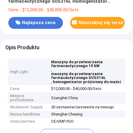
farmaceutycznego SUS316L Homogenizator
próżniowy do maści
Cena：$12,000.00 - $40,000.00/Sets
Najlepsza cena
Skontaktuj się teraz
Opis Produktu
Maszyny do przetwarzania
farmaceutycznego 15 kW
,
High Light
maszyny do przetwarzania
farmaceutycznego SUS316L
,
homogenizator próżniowy do maści
Cena
$12,000.00 - $40,000.00/Sets
Miejsce
Szanghai Chiny
pochodzenia
Możliwość Supply
20 zestawów/zestawów na miesiąc
Nazwa handlowa
Shanghai Chasing
Orzecznictwo
CE/GMP/ISO