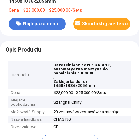
1458x1036x2056mm
Cena：$23,000.00 - $25,000.00/Sets
Najlepsza cena
Skontaktuj się teraz
Opis Produktu
,
Uszczelniacz do rur GASING
automatyczna maszyna do
napełniania rur 400L
High Light
,
Zaklejarka do rur
1458x1036x2056mm
Cena
$23,000.00 - $25,000.00/Sets
Miejsce
Szanghai Chiny
pochodzenia
Możliwość Supply
20 zestawów/zestawów na miesiąc
Nazwa handlowa
CHASING
Orzecznictwo
CE