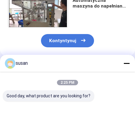
Automatyczna
maszyna do napełniania
rur 400L
1458x1036x2056mm
Kontyntynuj
susan
Polecane Produkty
2:25 PM
Good day, what product are you looking for?
4000BPH
Automatyczna
Automatyczn
Półautomatyczna
maszyna do
maszyna do