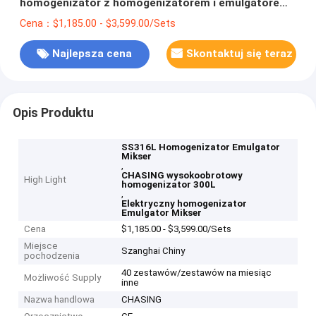
homogenizator z homogenizatorem i emulgatorem
300L
Cena：$1,185.00 - $3,599.00/Sets
Najlepsza cena
Skontaktuj się teraz
Opis Produktu
SS316L Homogenizator Emulgator
Mikser
,
CHASING wysokoobrotowy
High Light
homogenizator 300L
,
Elektryczny homogenizator
Emulgator Mikser
Cena
$1,185.00 - $3,599.00/Sets
Miejsce
Szanghai Chiny
pochodzenia
40 zestawów/zestawów na miesiąc
Możliwość Supply
inne
Nazwa handlowa
CHASING