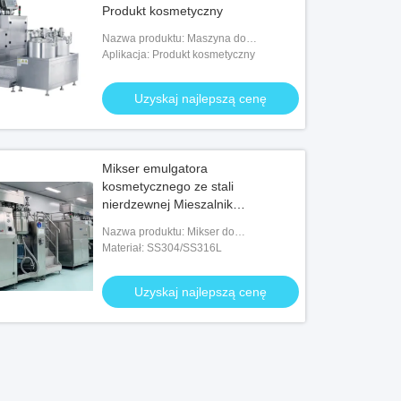
Produkt kosmetyczny
Nazwa produktu: Maszyna do
emulgowania próżniowego
Aplikacja: Produkt kosmetyczny
Uzyskaj najlepszą cenę
Mikser emulgatora
kosmetycznego ze stali
nierdzewnej Mieszalnik
homogenizatora próżniowego o
Nazwa produktu: Mikser do
wysokim ścinaniu 5000L
emulgatorów kosmetycznych
Materiał: SS304/SS316L
Uzyskaj najlepszą cenę