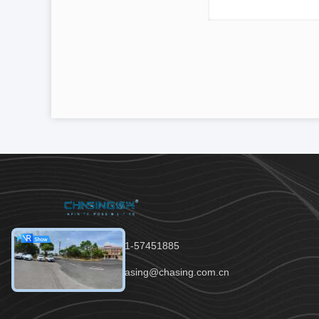
Tel：86-021-57451885
E-mail：chasing@chasing.com.cn