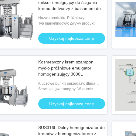
mikser emulgujący do ścigania
kremu do twarzy z balsamem do
szamponu
Nazwa produktu: Próżniowy
homogenizator emulgujący
Typ marketingowy: Zwykły produkt
homogenizator
Uzyskaj najlepszą cenę
Kosmetyczny krem ​​szampon
mydło próżniowe emulgator
homogenizujący 3000L
Kluczowe punkty sprzedaży: długa
żywotność
Serwis pogwarancyjny: Wsparcie
techniczne wideo, wsparcie online,
części zamienne, konserwacja w terenie
Uzyskaj najlepszą cenę
i serwis naprawcz
SUS316L Dolny homogenizator do
kremów z homogenizatorem z