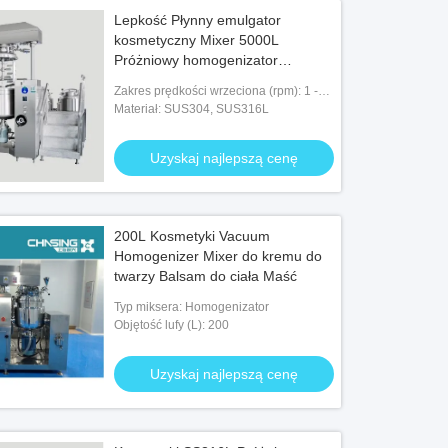
Lepkość Płynny emulgator
kosmetyczny Mixer 5000L
Próżniowy homogenizator
emulgujący
Zakres prędkości wrzeciona (rpm): 1 -
3600 obr/min
Materiał: SUS304, SUS316L
Uzyskaj najlepszą cenę
200L Kosmetyki Vacuum
Homogenizer Mixer do kremu do
twarzy Balsam do ciała Maść
Typ miksera: Homogenizator
Objętość lufy (L): 200
Uzyskaj najlepszą cenę