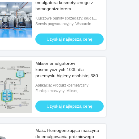
emulgatora kosmetycznego z
homogenizatorem
Kluczowe punkty sprzedaży: długa
żywotność
Serwis pogwarancyjny: Wsparcie
techniczne wideo, wsparcie online,
części zamienne, konserwacja w terenie
Uzyskaj najlepszą cenę
i serwis naprawcz
Mikser emulgatorów
kosmetycznych 100L dla
przemysłu higieny osobistej 380V
60Hz
Aplikacja: Produkt kosmetyczny
Funkcja maszyny: Mikser,
homogenizator, ogrzewanie, chłodzenie,
próżnia
Uzyskaj najlepszą cenę
Maść Homogenizująca maszyna
do emulgowania próżniowego