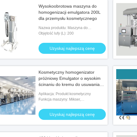
Wysokoobrotowa maszyna do
homogenizacji emulgatora 200L
dla przemysłu kosmetycznego
Nazwa produktu: Maszyna do
homogenizacji emulgatora
Objętość lufy (L): 200
Uzyskaj najlepszą cenę
Kosmetyczny homogenizator
próżniowy Emulgator o wysokim
ścinaniu do kremu do usuwania
ciemnych plam
Aplikacja: Produkt kosmetyczny
Funkcja maszyny: Mikser,
homogenizator, ogrzewanie, chłodzenie,
próżnia
Uzyskaj najlepszą cenę