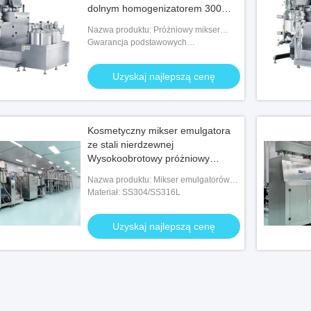
dolnym homogenizatorem 300
litrów
Nazwa produktu: Próżniowy mikser
emulgujący
Gwarancja podstawowych
komponentów: 2 lata
Uzyskaj najlepszą cenę
Kosmetyczny mikser emulgatora
ze stali nierdzewnej
Wysokoobrotowy próżniowy
homogenizator kosmetyczny
Nazwa produktu: Mikser emulgatorów
kosmetycznych
Materiał: SS304/SS316L
Uzyskaj najlepszą cenę