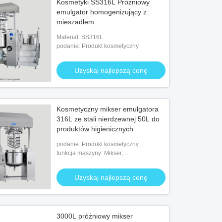
Kosmetyki SS316L Próżniowy
emulgator homogenizujący z
mieszadłem
Materiał: SS316L
podanie: Produkt kosmetyczny
Uzyskaj najlepszą cenę
Kosmetyczny mikser emulgatora
316L ze stali nierdzewnej 50L do
produktów higienicznych
podanie: Produkt kosmetyczny
funkcja maszyny: Mikser,
homogenizator, ogrzewanie, chłodzenie,
próżnia
Uzyskaj najlepszą cenę
3000L próżniowy mikser