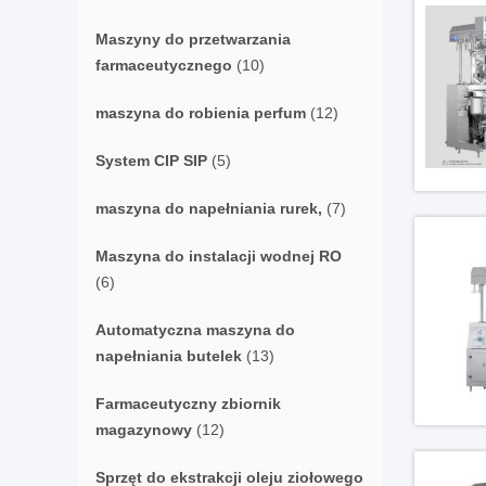
Maszyny do przetwarzania
farmaceutycznego
(10)
maszyna do robienia perfum
(12)
System CIP SIP
(5)
maszyna do napełniania rurek,
(7)
Maszyna do instalacji wodnej RO
(6)
Automatyczna maszyna do
napełniania butelek
(13)
Farmaceutyczny zbiornik
magazynowy
(12)
Sprzęt do ekstrakcji oleju ziołowego