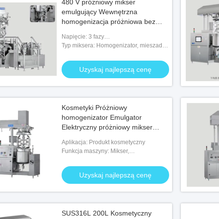
480 V próżniowy mikser
emulgujący Wewnętrzna
homogenizacja próżniowa bez
pętli zewnętrznej
Napięcie: 3 fazy
200V/380V/415V/480V/600V
Typ miksera: Homogenizator, mieszadło,
łopatka, skrobak
Uzyskaj najlepszą cenę
Kosmetyki Próżniowy
homogenizator Emulgator
Elektryczny próżniowy mikser
emulgujący
Aplikacja: Produkt kosmetyczny
Funkcja maszyny: Mikser,
homogenizator, ogrzewanie, chłodzenie,
próżnia
Uzyskaj najlepszą cenę
SUS316L 200L Kosmetyczny