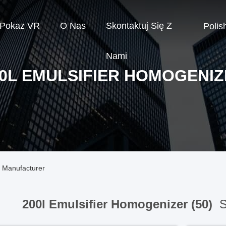
Pokaz VR
O Nas
Skontaktuj Się Z
Polis
Nami
0L EMULSIFIER HOMOGENI
e Manufacturer
200l Emulsifier Homogenizer (50)
S