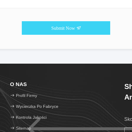
Submit Now
O NAS
Sh
Profil Firmy
An
Wycieczka Po Fabryce
Kontrola Jakości
Sko
Sitemap