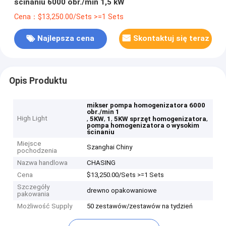
ścinaniu 6000 obr./min 1,5 kW
Cena：$13,250.00/Sets >=1 Sets
Najlepsza cena
Skontaktuj się teraz
Opis Produktu
mikser pompa homogenizatora 6000
obr./min 1
High Light
,
,
,
,
5KW
1
5KW sprzęt homogenizatora
pompa homogenizatora o wysokim
ścinaniu
Miejsce
Szanghai Chiny
pochodzenia
Nazwa handlowa
CHASING
Cena
$13,250.00/Sets >=1 Sets
Szczegóły
drewno opakowaniowe
pakowania
Możliwość Supply
50 zestawów/zestawów na tydzień