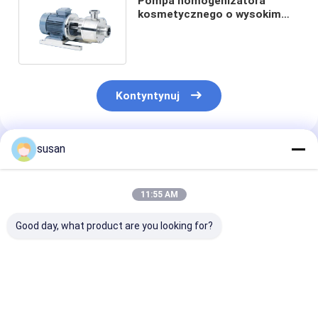
Pompa homogenizatora
kosmetycznego o wysokim
ścinaniu 6000 obr./min 1,5 kW
Kontyntynuj
susan
Polecane Produkty
11:55 AM
Good day, what product are you looking for?
SS316L InLine
Dyspergujący
Wysokoobroto
Homogenizator
homogenizator
mieszalnik