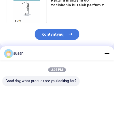
Ręczna maszyna do
zaciskania butelek perfum ze
stali nierdzewnej 20BPM
Kontyntynuj
susan
Polecane Produkty
2:05 PM
Good day, what product are you looking for?
20mm ręczna
Maszyna do
Pneumatyczn
maszyna do
produkcji perfum z
półautomatyc