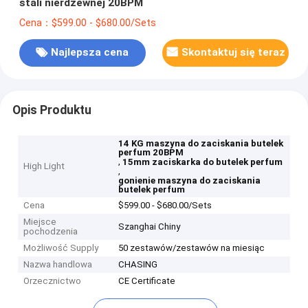
stali nierdzewnej 20BPM
Cena：$599.00 - $680.00/Sets
Najlepsza cena
Skontaktuj się teraz
Opis Produktu
14 KG maszyna do zaciskania butelek
perfum 20BPM
,
15mm zaciskarka do butelek perfum
High Light
,
gonienie maszyna do zaciskania
butelek perfum
Cena
$599.00 - $680.00/Sets
Miejsce
Szanghai Chiny
pochodzenia
Możliwość Supply
50 zestawów/zestawów na miesiąc
Nazwa handlowa
CHASING
Orzecznictwo
CE Certificate