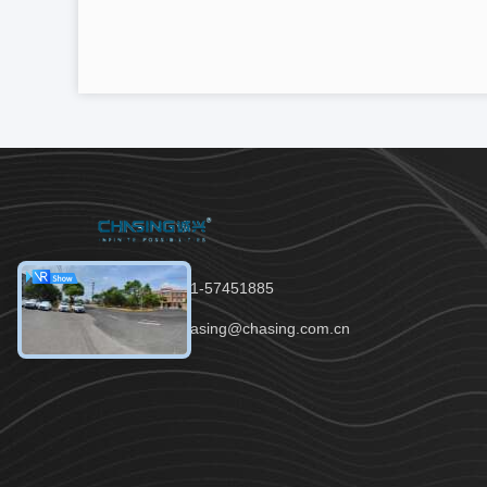
Tel：86-021-57451885
E-mail：chasing@chasing.com.cn