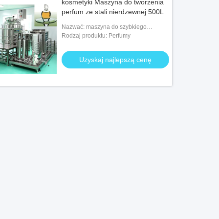
kosmetyki Maszyna do tworzenia
perfum ze stali nierdzewnej 500L
Nazwać: maszyna do szybkiego
zamrażania
Rodzaj produktu: Perfumy
Uzyskaj najlepszą cenę