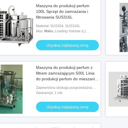
Maszyna do produkcji perfum
100L Sprzęt do zamrażania i
filtrowania SUS316L
Materiał: SUS304, SUS316L
Max.
Maks.
Loading Volume (L)
Objętość ładowania (L)
: 200 litrów
Uzyskaj najlepszą cenę
Maszyna do produkcji perfum z
filtrem zamrażającym 500L Linia
do produkcji perfum do mieszania
zbiorników
Zapewniona obsługa posprzedażna:
Inżynierowie dostępni do obsługi
Gwarancja: 1 rok
maszyn za granicą
Uzyskaj najlepszą cenę