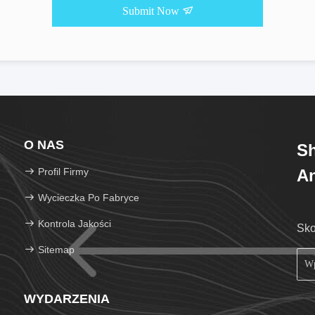
Submit Now
O NAS
Sh
Profil Firmy
An
Wycieczka Po Fabryce
Kontrola Jakości
Sko
Sitemap
WYDARZENIA