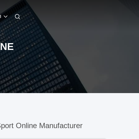
h
INE
port Online Manufacturer