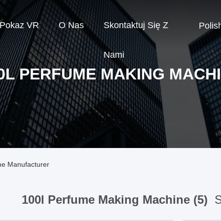
Pokaz VR
O Nas
Skontaktuj Się Z
Polis
Nami
0L PERFUME MAKING MACH
ne Manufacturer
100l Perfume Making Machine (5)
S