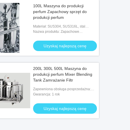
100L Maszyna do produkcji
perfum Zapachowy sprzęt do
produkcji perfum
Materiał: SUS304, SUS316L, stal
nierdzewna 304 / SUS316L
Nazwa produktu: Zapachowe
wyposażenie fabryki perfum
Uzyskaj najlepszą cenę
200L 300L 500L Maszyna do
produkcji perfum Mixer Blending
Tank Zamrażanie Filtr
Zapewniona obsługa posprzedażna:
Inżynierowie dostępni do obsługi
Gwarancja: 1 rok
maszyn za granicą
Uzyskaj najlepszą cenę