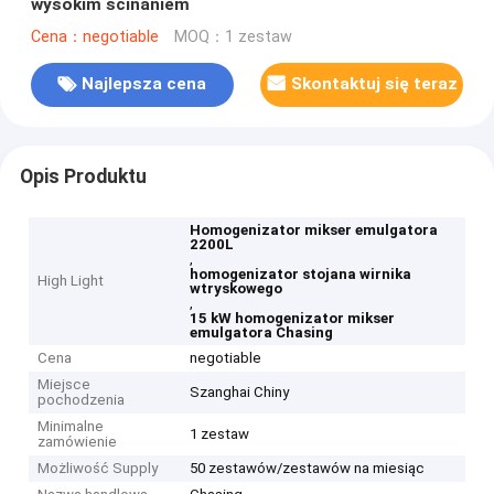
wysokim ścinaniem
Cena：negotiable
MOQ：1 zestaw
Najlepsza cena
Skontaktuj się teraz
Opis Produktu
Homogenizator mikser emulgatora
2200L
,
homogenizator stojana wirnika
High Light
wtryskowego
,
15 kW homogenizator mikser
emulgatora Chasing
Cena
negotiable
Miejsce
Szanghai Chiny
pochodzenia
Minimalne
1 zestaw
zamówienie
Możliwość Supply
50 zestawów/zestawów na miesiąc