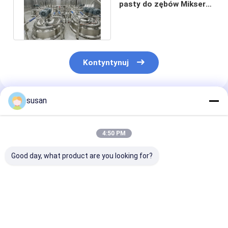
pasty do zębów Mikser
do produkcji pasty do
zębów
Kontyntynuj
susan
Polecane Produkty
4:50 PM
Good day, what product are you looking for?
Maszyna do
Maszyna do
Zaawansowan
produkcji pasty do
produkcji pasty do
urządzenia do
zębów z
zębów Szybkobieżne
produkcji past