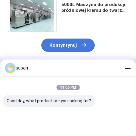
5000L Maszyna do produkcji
próżniowej kremu do twarzy
Stator Homogenizator
Emulgujący mikser
Kontyntynuj
susan
Polecane Produkty
11:06 PM
Good day, what product are you looking for?
Emulgator
Emulgator
Homogenizato