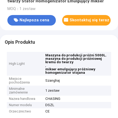
twarzy Stator Homogenizator Emulgujący mikser
MOQ：1 zestaw
Najlepsza cena
Skontaktuj się teraz
Opis Produktu
,
Maszyna do produkcji próżni 5000L
maszyna do produkcji próżniowej
kremu do twarzy
High Light
,
mikser emulgujący próżniowy
homogenizator stojana
Miejsce
Szanghaj
pochodzenia
Minimalne
1 zestaw
zamówienie
Nazwa handlowa
CHASING
Numer modelu
DSZL
Orzecznictwo
CE