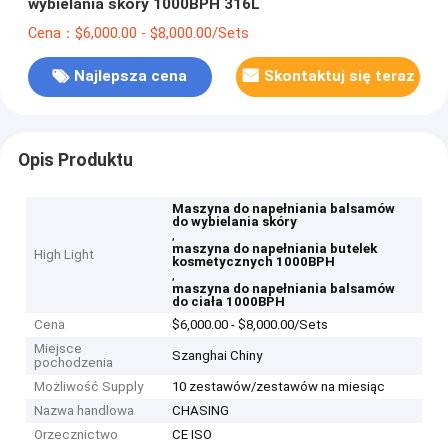
wybielania skóry 1000BPH 316L
Cena：$6,000.00 - $8,000.00/Sets
Najlepsza cena
Skontaktuj się teraz
Opis Produktu
Maszyna do napełniania balsamów
do wybielania skóry
,
maszyna do napełniania butelek
High Light
kosmetycznych 1000BPH
,
maszyna do napełniania balsamów
do ciała 1000BPH
Cena
$6,000.00 - $8,000.00/Sets
Miejsce
Szanghai Chiny
pochodzenia
Możliwość Supply
10 zestawów/zestawów na miesiąc
Nazwa handlowa
CHASING
Orzecznictwo
CE ISO