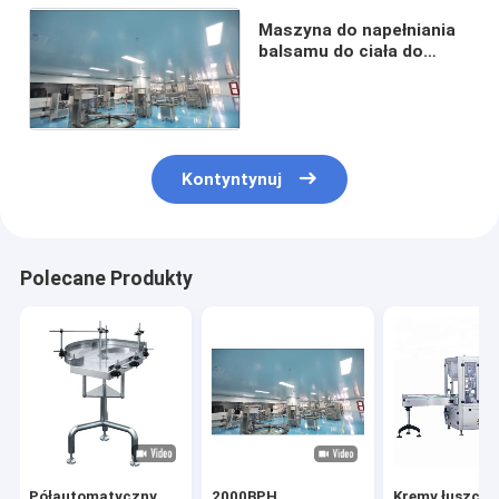
Maszyna do napełniania
balsamu do ciała do
wybielania skóry
1000BPH 316L
Kontyntynuj
Polecane Produkty
Półautomatyczny
2000BPH
Kremy łuszcz