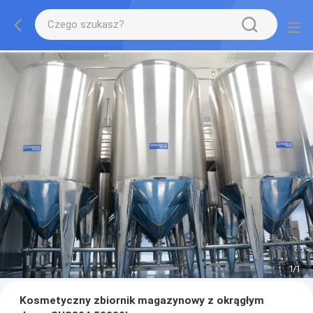
1
/
1
Kosmetyczny zbiornik magazynowy z okrągłym