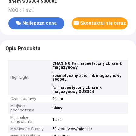
dnem SUS304 50000L
MOQ：1 szt.
Najlepsza cena
Skontaktuj się teraz
Opis Produktu
CHASING Farmaceutyczny zbiornik
magazynowy
,
kosmetyczny zbiornik magazynowy
High Light
50000L
,
farmaceutyczny zbiornik
magazynowy SUS304
Czas dostawy
40 dni
Miejsce
Chiny
pochodzenia
Minimalne
1 szt.
zamówienie
Możliwość Supply
50 zestawów/miesiąc